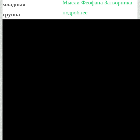
Мысли Феофана Затворника
младшая
подробнее
группа
Полная версия православного
календаря
Пожертвование на
храм
При совершении
пожертвования просим
указать Ваше имя для
молитвенного поминовения во
время Богослужений
Сумма (руб.)