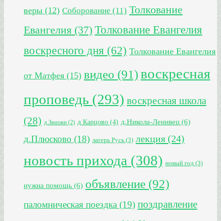
Толкование
веры
(12)
Соборование
(11)
Толкование Евангелия
Евангелия
(37)
воскресного дня
(62)
Толкование Евангелия
воскресная
видео
(91)
от Матфея
(15)
проповедь
(293)
воскресная школа
(28)
д.Никола-Ленивец
(6)
д.Карцово
(4)
д.Звизжи
(2)
лекция
(24)
д.Плюсково
(18)
лагерь Русь
(3)
новость прихода
(308)
новый год
(3)
объявление
(92)
нужна помощь
(6)
поздравление
паломническая поездка
(19)