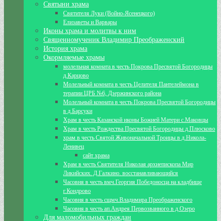
Святыни храма
Святителя Луки (Войно-Ясенецкого)
Елизаветы и Варвары
Иконы храма и молитвы к ним
Священномученик Владимир Преображенский
История храма
Окормляемые храмы
молельная комната в честь Покрова Пресвятой Богородицы
д.Карцово
Молельный комната в честь Целителя Пантелеймона в
терапии ЦРБ №6, Дзержинского района
Молельный комната в честь Покрова Пресвятой Богородицы
в д.Барсуки
Храм в честь Казанской иконы Божией Матери с.Маковцы
Храм в честь Рождества Пресвятой Богородицы д.Плюсково
храм в честь Святой Живоначальной Троицы в д.Никола-
Ленивец
сайт храма
Храм в честь Святителя Николая архиепископа Мир
Ликийских. Д.Галкино. восстанавливающийся
Часовня в честь вмч.Георгия Победоносца на кладбище
г.Кондрово
Часовня в честь сщмч.Владимира Преображенского
Часовня в честь ап.Андрея Первозванного в д.Озеро
Для маломобильных граждан