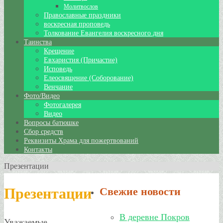
Молитвослов
Православные праздники
воскресная проповедь
Толкование Евангелия воскресного дня
Таинства
Крещение
Евхаристия (Причастие)
Исповедь
Елеосвящение (Соборование)
Венчание
Фото/Видео
Фотогалерея
Видео
Вопросы батюшке
Сбор средств
Реквизиты Храма для пожертвований
Контакты
Презентации
Презентации
Свежие новости
В деревне Покров
Уважаемые