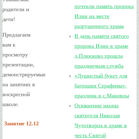
почтили память пророка
родители и
Илии на месте
дети!
разрушенного храма
Предлагаем
В день памяти святого
вам к
пророка Илии в храме
просмотру
д.Плюсково прошла
презентации,
праздничная служба
демонстрируемые
«Душистый букет для
на занятиях в
батюшки Серафима»:
воскресной
праздник в с.Маковцы
школе.
Освящение иконы
святителя Николая
Занятие 12.12
Чудотворца в храме в
честь Святой