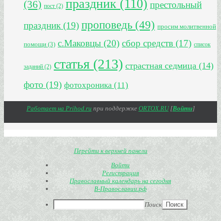
праздник
(110)
(36)
престольный
пост
(2)
проповедь
(49)
праздник
(19)
просим молитвенной
с.Маковцы
(20)
сбор средств
(17)
помощи
(3)
список
статья
(213)
страстная седмица
(14)
заданий
(2)
фото
(19)
фотохроника
(11)
Работает на Prihod.ru
при поддержке
ORTOX.RU
[
Войти
]
Перейти к верхней панели
Войти
Регистрация
Православный календарь на сегодня
В-Православии.рф
Поиск