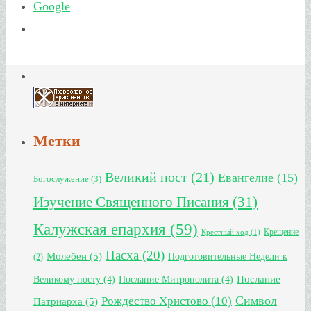
Google
Метки
Великий пост
(21)
Евангелие
(15)
Богослужение
(3)
Изучение Священного Писания
(31)
Калужская епархия
(59)
Крещение
Крестный ход
(1)
Пасха
(20)
Молебен
(5)
Подготовительные Недели к
(2)
Великому посту
(4)
Послание Митрополита
(4)
Послание
Символ
Рождество Христово
(10)
Патриарха
(5)