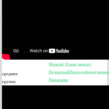
Священномученики Ермолай ,
Ермипп и Ермократ,
пресвитеры
Преподобный
Моисей Угрин (венгр),
Печерский
Преподобномучениц
средняя
Параскева
группа
Римская
Священномученик
Сергий Стрельников,
пресвитер
Преподобный