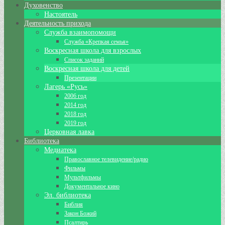
Духовенство
Настоятель
Деятельность прихода
Служба взаимопомощи
Служба «Крепкая семья»
Воскресная школа для взрослых
Список заданий
Воскресная школа для детей
Презентации
Лагерь «Русь»
2006 год
2014 год
2018 год
2019 год
Церковная лавка
Библиотека
Медиатека
Православное телевидение/радио
Фильмы
Мультфильмы
Документальное кино
Эл. библиотека
Библия
Закон Божий
Псалтирь