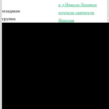
в д.Никола-Ленивце
младшая
почтили святителя
группа
Николая
Божественная Литургия в
храме в честь Рождества
Пресвятой Богородицы
д.Плюсково
В Калужской области
пройдет традиционный
крестный ход
«Помолимся о земле
Калужской»
Первая в этом году
Литургия в храме в честь