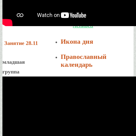
Святой Живоначальной
Троицы д.Никола-
Ленивец
Икона дня
Занятие 28.11
Православный
младшая
календарь
группа
8 августа 2026
26 июля 2026 (по ст.ст.)
Суббота
Седмица 10-я по
Пятидесятнице