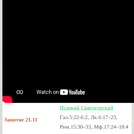
Геронтий
Афонский
Священномученик
Ермипп Никомидийский,
пресвитер
Священномученик
Ермократ Никомидийский,
пресвитер
Священномученик
Ермолай Никомидийский,
пресвитер
Мученица
Ореозила
Феодосий
Кавказский,
иеросхимонах
Преподобный
Исаакий Святогорский
Гал.5:22-6:2, Лк.6:17–23,
Занятие 21.11
Рим.15:30–33, Мф.17:24–18:4