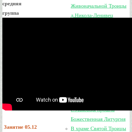
средняя
Живоначальной Троицы
группа
д.Никола-Ленивец
С крестным ходом и
молитвой: в 7м
благочинии
Дзержинского района
встретили чудотворный
Образ Калужской иконы
Божией Матери
В храме Казанской
иконы Божией Матери в
с.Маковцы прошла
Божественная Литургия
Занятие 05.12
В храме Святой Троицы