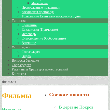
Молитвослов
Православные праздники
воскресная проповедь
Толкование Евангелия воскресного дня
Таинства
Крещение
Евхаристия (Причастие)
Исповедь
Елеосвящение (Соборование)
Венчание
Фото/Видео
Фотогалерея
Видео
Вопросы батюшке
Сбор средств
Реквизиты Храма для пожертвований
Контакты
Фильмы
Фильмы
Свежие новости
В деревне Покров
Нажми на