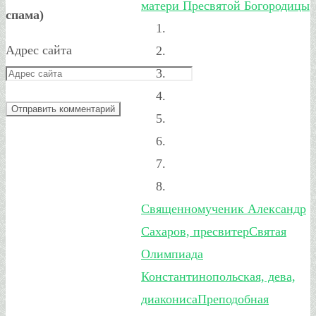
матери Пресвятой Богородицы
спама)
Адрес сайта
Священномученик Александр
Сахаров, пресвитер
Святая
Олимпиада
Константинопольская, дева,
диакониса
Преподобная