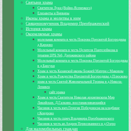
Святыни храма
Святителя Луки (Войно-Ясенецкого)
Елизаветы и Варвары
Иконы храма и молитвы к ним
Священномученик Владимир Преображенский
История храма
Окормляемые храмы
молельная комната в честь Покрова Пресвятой Богородицы
д.Карцово
Молельный комната в честь Целителя Пантелеймона в
терапии ЦРБ №6, Дзержинского района
Молельный комната в честь Покрова Пресвятой Богородицы
в д.Барсуки
Храм в честь Казанской иконы Божией Матери с.Маковцы
Храм в честь Рождества Пресвятой Богородицы д.Плюсково
храм в честь Святой Живоначальной Троицы в д.Никола-
Ленивец
сайт храма
Храм в честь Святителя Николая архиепископа Мир
Ликийских. Д.Галкино. восстанавливающийся
Часовня в честь вмч.Георгия Победоносца на кладбище
г.Кондрово
Часовня в честь сщмч.Владимира Преображенского
Часовня в честь ап.Андрея Первозванного в д.Озеро
Для маломобильных граждан