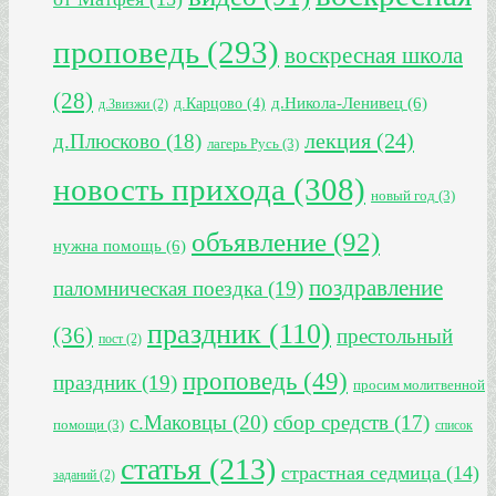
проповедь
(293)
воскресная школа
(28)
д.Никола-Ленивец
(6)
д.Карцово
(4)
д.Звизжи
(2)
лекция
(24)
д.Плюсково
(18)
лагерь Русь
(3)
новость прихода
(308)
новый год
(3)
объявление
(92)
нужна помощь
(6)
поздравление
паломническая поездка
(19)
праздник
(110)
(36)
престольный
пост
(2)
проповедь
(49)
праздник
(19)
просим молитвенной
с.Маковцы
(20)
сбор средств
(17)
помощи
(3)
список
статья
(213)
страстная седмица
(14)
заданий
(2)