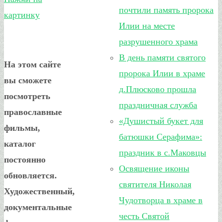
почтили память пророка
картинку
Илии на месте
разрушенного храма
В день памяти святого
На этом сайте
пророка Илии в храме
вы сможете
д.Плюсково прошла
посмотреть
праздничная служба
православные
«Душистый букет для
фильмы,
батюшки Серафима»:
каталог
праздник в с.Маковцы
постоянно
Освящение иконы
обновляется.
святителя Николая
Художественный,
Чудотворца в храме в
документальные
честь Святой