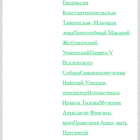
Евпраксия
Константинопольская,
Тавеннская, Младшая,
дева
Преподобный Макарий
Желтоводский,
Унженский
Память V
Вселенского
Собора
Священномученик
Николай Удинцев,
пресвитер
Исповедница
Ираида Тихова
Мученик
Александр Фригиец,
врач
Праведная Анна, мать
Пресвятой