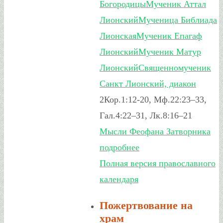
Богородицы
Мученик Аттал
Лионский
Мученица Библиада
Лионская
Мученик Епагаф
Лионский
Мученик Матур
Лионский
Священномученик
Санкт Лионский, диакон
2Кор.1:12-20, Мф.22:23–33,
Гал.4:22–31, Лк.8:16–21
Мысли Феофана Затворника
подробнее
Полная версия православного
календаря
Пожертвование на
храм