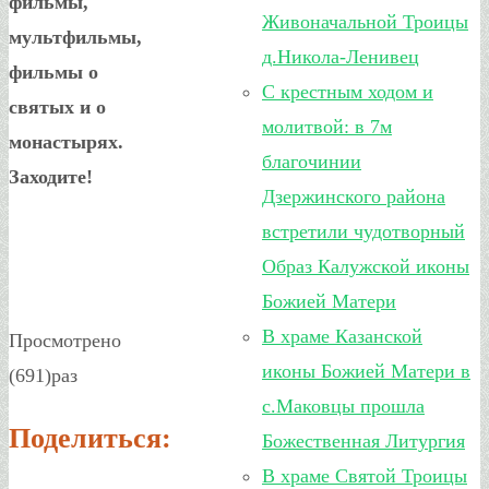
фильмы,
Живоначальной Троицы
мультфильмы,
д.Никола-Ленивец
фильмы о
С крестным ходом и
святых и о
молитвой: в 7м
монастырях.
благочинии
Заходите!
Дзержинского района
встретили чудотворный
Образ Калужской иконы
Божией Матери
В храме Казанской
Просмотрено
иконы Божией Матери в
(691)раз
с.Маковцы прошла
Поделиться:
Божественная Литургия
В храме Святой Троицы