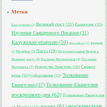
Метки
Великий пост
(21)
Евангелие
(15)
Богослужение
(3)
Изучение Священного Писания
(31)
Калужская епархия
(59)
Крещение
Крестный ход
(1)
Пасха
(20)
Молебен
(5)
Подготовительные Недели к
(2)
Великому посту
(4)
Послание Митрополита
(4)
Послание
Символ
Рождество Христово
(10)
Патриарха
(5)
Толкование
веры
(12)
Соборование
(11)
Толкование Евангелия
Евангелия
(37)
воскресного дня
(62)
Толкование Евангелия
воскресная
видео
(91)
от Матфея
(15)