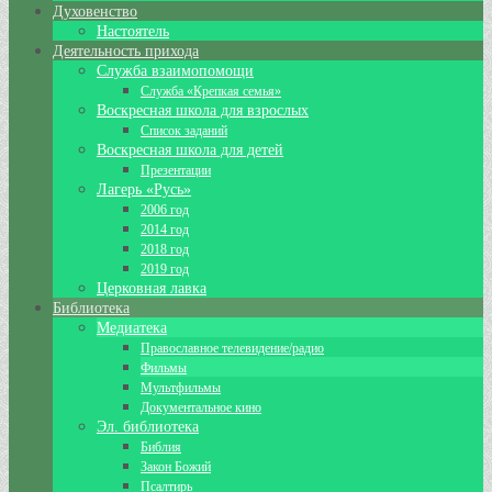
Духовенство
Настоятель
Деятельность прихода
Служба взаимопомощи
Служба «Крепкая семья»
Воскресная школа для взрослых
Список заданий
Воскресная школа для детей
Презентации
Лагерь «Русь»
2006 год
2014 год
2018 год
2019 год
Церковная лавка
Библиотека
Медиатека
Православное телевидение/радио
Фильмы
Мультфильмы
Документальное кино
Эл. библиотека
Библия
Закон Божий
Псалтирь