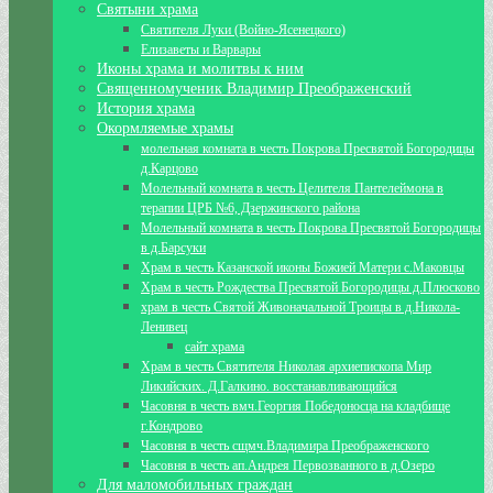
Святыни храма
Святителя Луки (Войно-Ясенецкого)
Елизаветы и Варвары
Иконы храма и молитвы к ним
Священномученик Владимир Преображенский
История храма
Окормляемые храмы
молельная комната в честь Покрова Пресвятой Богородицы
д.Карцово
Молельный комната в честь Целителя Пантелеймона в
терапии ЦРБ №6, Дзержинского района
Молельный комната в честь Покрова Пресвятой Богородицы
в д.Барсуки
Храм в честь Казанской иконы Божией Матери с.Маковцы
Храм в честь Рождества Пресвятой Богородицы д.Плюсково
храм в честь Святой Живоначальной Троицы в д.Никола-
Ленивец
сайт храма
Храм в честь Святителя Николая архиепископа Мир
Ликийских. Д.Галкино. восстанавливающийся
Часовня в честь вмч.Георгия Победоносца на кладбище
г.Кондрово
Часовня в честь сщмч.Владимира Преображенского
Часовня в честь ап.Андрея Первозванного в д.Озеро
Для маломобильных граждан