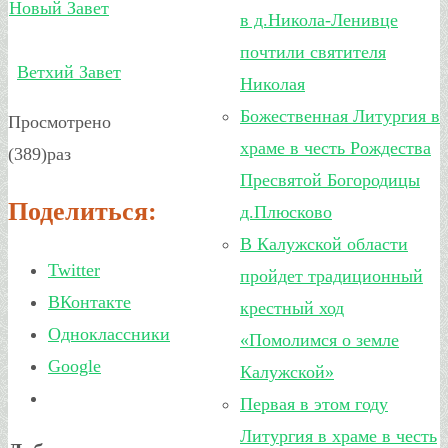
Новый Завет
в д.Никола-Ленивце
почтили святителя
Ветхий Завет
Николая
Божественная Литургия в
Просмотрено
храме в честь Рождества
(389)раз
Пресвятой Богородицы
Поделиться:
д.Плюсково
В Калужской области
Twitter
пройдет традиционный
ВКонтакте
крестный ход
Одноклассники
«Помолимся о земле
Google
Калужской»
Первая в этом году
Литургия в храме в честь