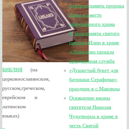
почтили память пророка
Илии на месте
разрушенного храма
В день памяти святого
пророка Илии в храме
д.Плюсково прошла
праздничная служба
БИБЛИЯ
(на
«Душистый букет для
церковнославянском,
батюшки Серафима»:
русском,греческом,
праздник в с.Маковцы
еврейском и
Освящение иконы
латинском
святителя Николая
языках)
Чудотворца в храме в
честь Святой