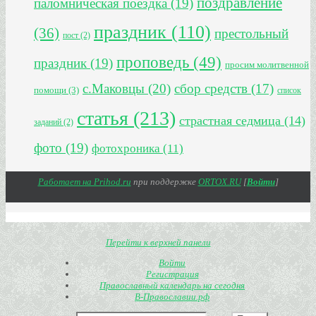
поздравление
паломническая поездка
(19)
праздник
(110)
(36)
престольный
пост
(2)
проповедь
(49)
праздник
(19)
просим молитвенной
с.Маковцы
(20)
сбор средств
(17)
помощи
(3)
список
статья
(213)
страстная седмица
(14)
заданий
(2)
фото
(19)
фотохроника
(11)
Работает на Prihod.ru
при поддержке
ORTOX.RU
[
Войти
]
Перейти к верхней панели
Войти
Регистрация
Православный календарь на сегодня
В-Православии.рф