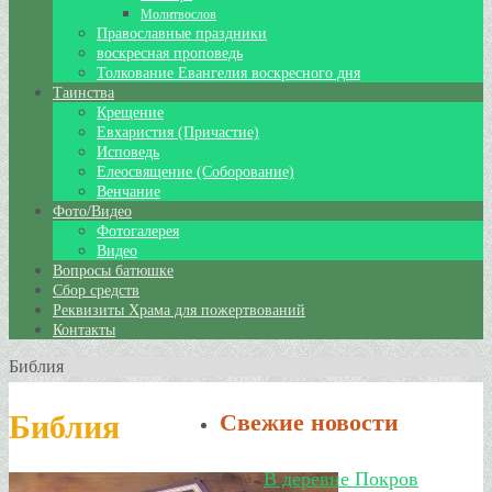
Молитвослов
Православные праздники
воскресная проповедь
Толкование Евангелия воскресного дня
Таинства
Крещение
Евхаристия (Причастие)
Исповедь
Елеосвящение (Соборование)
Венчание
Фото/Видео
Фотогалерея
Видео
Вопросы батюшке
Сбор средств
Реквизиты Храма для пожертвований
Контакты
Библия
Библия
Свежие новости
В деревне Покров