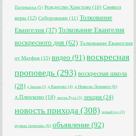
Символ
Рождество Христово
(10)
Патриарха
(5)
Толкование
веры
(12)
Соборование
(11)
Толкование Евангелия
Евангелия
(37)
воскресного дня
(62)
Толкование Евангелия
воскресная
видео
(91)
от Матфея
(15)
проповедь
(293)
воскресная школа
(28)
д.Никола-Ленивец
(6)
д.Карцово
(4)
д.Звизжи
(2)
лекция
(24)
д.Плюсково
(18)
лагерь Русь
(3)
новость прихода
(308)
новый год
(3)
объявление
(92)
нужна помощь
(6)