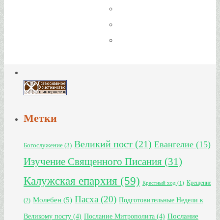
Метки
Великий пост
(21)
Евангелие
(15)
Богослужение
(3)
Изучение Священного Писания
(31)
Калужская епархия
(59)
Крещение
Крестный ход
(1)
Пасха
(20)
Молебен
(5)
Подготовительные Недели к
(2)
Великому посту
(4)
Послание Митрополита
(4)
Послание