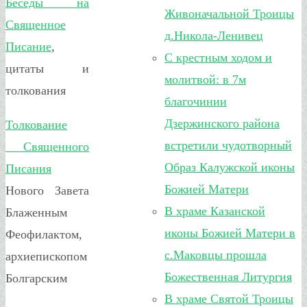
Беседы на
Живоначальной Троицы
Священное
д.Никола-Ленивец
Писание
,
С крестным ходом и
цитаты и
молитвой: в 7м
толкования
благочинии
Дзержинского района
Толкование
встретили чудотворный
Священного
Образ Калужской иконы
Писания
Божией Матери
Нового Завета
В храме Казанской
Блаженным
иконы Божией Матери в
Феофилактом,
с.Маковцы прошла
архиепископом
Божественная Литургия
Болгарским
В храме Святой Троицы