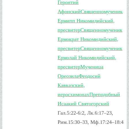
Геронтий
Афонский
Священномученик
Ермипп Никомидийский,
пресвитер
Священномученик
Ермократ Никомидийский,
пресвитер
Священномученик
Ермолай Никомидийский,
пресвитер
Мученица
Ореозила
Феодосий
Кавказский,
иеросхимонах
Преподобный
Исаакий Святогорский
Гал.5:22-6:2, Лк.6:17–23,
Рим.15:30–33, Мф.17:24–18:4