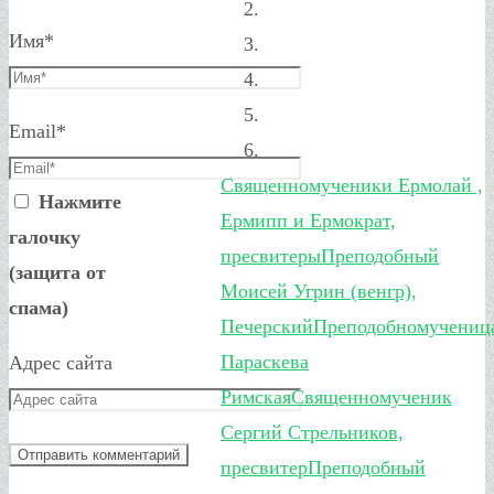
Имя
*
Email
*
Священномученики Ермолай ,
Нажмите
Ермипп и Ермократ,
галочку
пресвитеры
Преподобный
(защита от
Моисей Угрин (венгр),
спама)
Печерский
Преподобномучениц
Параскева
Адрес сайта
Римская
Священномученик
Сергий Стрельников,
пресвитер
Преподобный