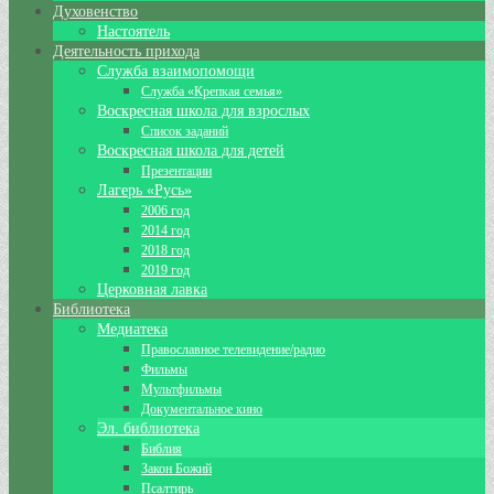
Духовенство
Настоятель
Деятельность прихода
Служба взаимопомощи
Служба «Крепкая семья»
Воскресная школа для взрослых
Список заданий
Воскресная школа для детей
Презентации
Лагерь «Русь»
2006 год
2014 год
2018 год
2019 год
Церковная лавка
Библиотека
Медиатека
Православное телевидение/радио
Фильмы
Мультфильмы
Документальное кино
Эл. библиотека
Библия
Закон Божий
Псалтирь