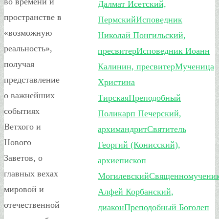
во времени и
Далмат Исетский,
пространстве в
Пермский
Исповедник
«возможную
Николай Понгильский,
реальность»,
пресвитер
Исповедник Иоанн
получая
Калинин, пресвитер
Мученица
представление
Христина
о важнейших
Тирская
Преподобный
событиях
Поликарп Печерский,
Ветхого и
архимандрит
Святитель
Нового
Георгий (Конисский),
Заветов, о
архиепископ
главных вехах
Могилевский
Священномучени
мировой и
Алфей Корбанский,
отечественной
диакон
Преподобный Боголеп