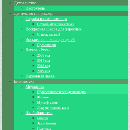
Духовенство
Настоятель
Деятельность прихода
Служба взаимопомощи
Служба «Крепкая семья»
Воскресная школа для взрослых
Список заданий
Воскресная школа для детей
Презентации
Лагерь «Русь»
2006 год
2014 год
2018 год
2019 год
Церковная лавка
Библиотека
Медиатека
Православное телевидение/радио
Фильмы
Мультфильмы
Документальное кино
Эл. библиотека
Библия
Закон Божий
Псалтирь