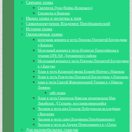
Святыни храма
Святителя Луки (Войно-Ясенецкого)
Елизаветы и Варвары
Иконы храма и молитвы к ним
Священномученик Владимир Преображенский
История храма
Окормляемые храмы
молельная комната в честь Покрова Пресвятой Богородицы
д.Карцово
Молельный комната в честь Целителя Пантелеймона в
терапии ЦРБ №6, Дзержинского района
Молельный комната в честь Покрова Пресвятой Богородицы
в д.Барсуки
Храм в честь Казанской иконы Божией Матери с.Маковцы
Храм в честь Рождества Пресвятой Богородицы д.Плюсково
храм в честь Святой Живоначальной Троицы в д.Никола-
Ленивец
сайт храма
Храм в честь Святителя Николая архиепископа Мир
Ликийских. Д.Галкино. восстанавливающийся
Часовня в честь вмч.Георгия Победоносца на кладбище
г.Кондрово
Часовня в честь сщмч.Владимира Преображенского
Часовня в честь ап.Андрея Первозванного в д.Озеро
Для маломобильных граждан