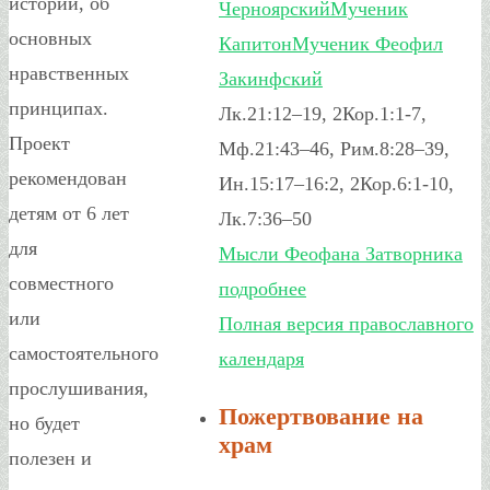
истории, об
Черноярский
Мученик
основных
Капитон
Мученик Феофил
нравственных
Закинфский
принципах.
Лк.21:12–19, 2Кор.1:1-7,
Проект
Мф.21:43–46, Рим.8:28–39,
рекомендован
Ин.15:17–16:2, 2Кор.6:1-10,
детям от 6 лет
Лк.7:36–50
для
Мысли Феофана Затворника
совместного
подробнее
или
Полная версия православного
самостоятельного
календаря
прослушивания,
Пожертвование на
но будет
храм
полезен и