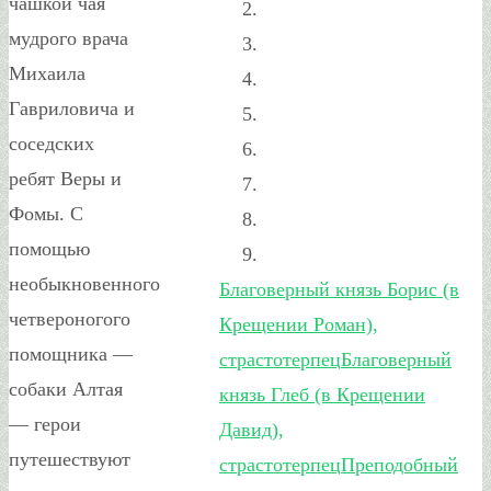
чашкой чая
мудрого врача
Михаила
Гавриловича и
соседских
ребят Веры и
Фомы. С
помощью
необыкновенного
Благоверный князь Борис (в
четвероногого
Крещении Роман),
помощника —
страстотерпец
Благоверный
собаки Алтая
князь Глеб (в Крещении
— герои
Давид),
путешествуют
страстотерпец
Преподобный