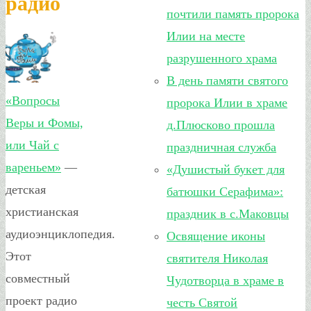
радио
почтили память пророка
Илии на месте
разрушенного храма
В день памяти святого
«Вопросы
пророка Илии в храме
Веры и Фомы,
д.Плюсково прошла
или Чай с
праздничная служба
вареньем»
—
«Душистый букет для
детская
батюшки Серафима»:
христианская
праздник в с.Маковцы
аудиоэнциклопедия.
Освящение иконы
Этот
святителя Николая
совместный
Чудотворца в храме в
проект радио
честь Святой