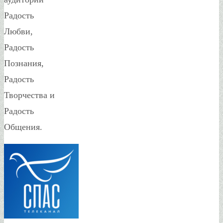
Радость
Любви,
Радость
Познания,
Радость
Творчества и
Радость
Общения.