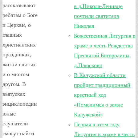
рассказывают
в д.Никола-Ленивце
ребятам о Боге
почтили святителя
и Церкви, о
Николая
главных
Божественная Литургия в
христианских
храме в честь Рождества
праздниках,
Пресвятой Богородицы
жизни святых
д.Плюсково
и о многом
В Калужской области
другом. В
пройдет традиционный
выпусках
крестный ход
энциклопедии
«Помолимся о земле
юные
Калужской»
слушатели
Первая в этом году
смогут найти
Литургия в храме в честь