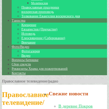
Молитвослов
Православные праздники
воскресная проповедь
Толкование Евангелия воскресного дня
Таинства
Крещение
Евхаристия (Причастие)
Исповедь
Елеосвящение (Соборование)
Венчание
Фото/Видео
Фотогалерея
Видео
Вопросы батюшке
Сбор средств
Реквизиты Храма для пожертвований
Контакты
Православное телевидение/радио
Православное
Свежие новости
телевидение/
В деревне Покров