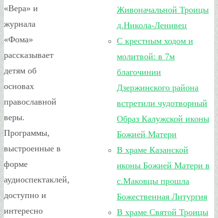
«Вера» и
Живоначальной Троицы
журнала
д.Никола-Ленивец
«Фома»
С крестным ходом и
рассказывает
молитвой: в 7м
детям об
благочинии
основах
Дзержинского района
православной
встретили чудотворный
веры.
Образ Калужской иконы
Программы,
Божией Матери
выстроенные в
В храме Казанской
форме
иконы Божией Матери в
аудиоспектаклей,
с.Маковцы прошла
доступно и
Божественная Литургия
интересно
В храме Святой Троицы