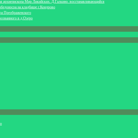
ая архиепископа Мир Ликийских. Д.Галкино. восстанавливающийся
обедоносца на кладбище г.Кондрово
ра Преображенского
возванного в д.Озеро
ио