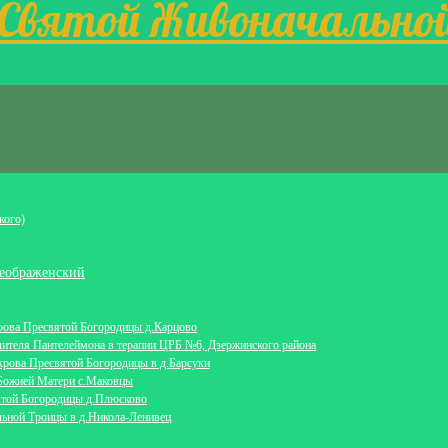
 Святой Живоначально
кого)
еображенский
крова Пресвятой Богородицы д.Карцово
лителя Пантелеймона в терапии ЦРБ №6, Дзержинского района
крова Пресвятой Богородицы в д.Барсуки
 Божией Матери с.Маковцы
ятой Богородицы д.Плюсково
льной Троицы в д.Никола-Ленивец