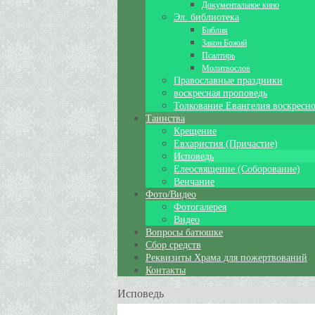
Документальное кино
Эл. библиотека
Библия
Закон Божий
Псалтирь
Молитвослов
Православные праздники
воскресная проповедь
Толкование Евангелия воскресно
Таинства
Крещение
Евхаристия (Причастие)
Исповедь
Елеосвящение (Соборование)
Венчание
Фото/Видео
Фотогалерея
Видео
Вопросы батюшке
Сбор средств
Реквизиты Храма для пожертвований
Контакты
Исповедь