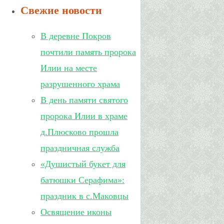
Свежие новости
В деревне Покров
почтили память пророка
Илии на месте
разрушенного храма
В день памяти святого
пророка Илии в храме
д.Плюсково прошла
праздничная служба
«Душистый букет для
батюшки Серафима»:
праздник в с.Маковцы
Освящение иконы