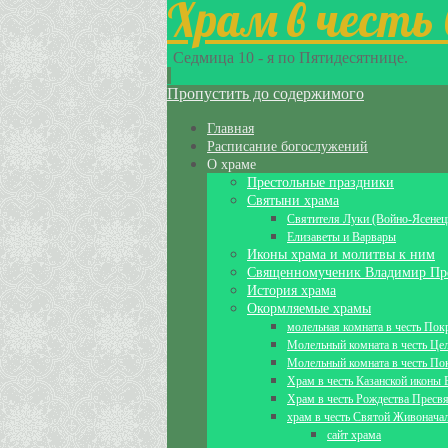
Храм в честь
Седмица 10 - я по Пятидесятнице.
Пропустить до содержимого
Главная
Расписание богослужений
О храме
Престольные праздники
Святыни храма
Святителя Луки (Войно-Ясенец
Елизаветы и Варвары
Иконы храма и молитвы к ним
Священномученик Владимир Пр
История храма
Окормляемые храмы
молельная комната в честь По
Молельный комната в честь Це
Молельный комната в честь По
Храм в честь Казанской иконы
Храм в честь Рождества Пресв
храм в честь Святой Живонача
сайт храма