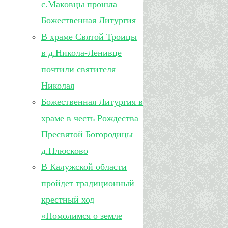
с.Маковцы прошла
Божественная Литургия
В храме Святой Троицы
в д.Никола-Ленивце
почтили святителя
Николая
Божественная Литургия в
храме в честь Рождества
Пресвятой Богородицы
д.Плюсково
В Калужской области
пройдет традиционный
крестный ход
«Помолимся о земле