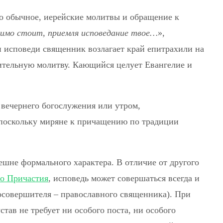
ло обычное, иерейские молитвы и обращение к
димо стоит, приемля исповедание твое…
»,
и исповеди священник возлагает край епитрахили на
ительную молитву. Кающийся целует Евангелие и
 вечернего богослужения или утром,
 поскольку миряне к причащению по традиции
ешне формального характера. В отличие от другого
о Причастия
, исповедь может совершаться всегда и
осовершителя – православного священника). При
тав не требует ни особого поста, ни особого