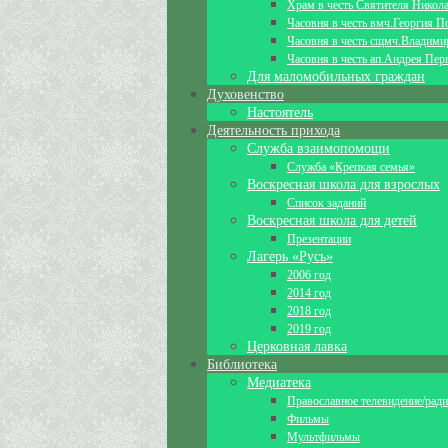
Храм в честь Святителя Никол
Часовня в честь вмч.Георгия П
Часовня в честь сщмч.Владими
Часовня в честь ап.Андрея Пер
Для маломобильных граждан
Духовенство
Настоятель
Деятельность прихода
Служба взаимопомощи
Служба «Крепкая семья»
Воскресная школа для взрослых
Список заданий
Воскресная школа для детей
Презентации
Лагерь «Русь»
2006 год
2014 год
2018 год
2019 год
Церковная лавка
Библиотека
Медиатека
Православное телевидение/рад
Фильмы
Мультфильмы