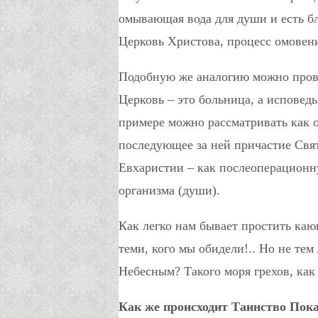
омывающая вода для души и есть бл
Церковь Христова, процесс омовен
Подобную же аналогию можно провес
Церковь – это больница, а исповед
примере можно рассматривать как о
последующее за ней причастие Свя
Евхаристии – как послеоперацион
организма (души).
Как легко нам бывает простить каю
теми, кого мы обидели!.. Но не те
Небесным? Такого моря грехов, как
Как же происходит Таинство Пока