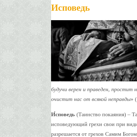
Исповедь
будучи верен и праведен, простит 
очистит нас от всякой неправды
» (
И́споведь
(Таинство покаяния) – Т
исповедующий грехи свои при вид
разрешается от грехов Самим Бого