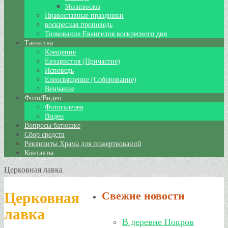
Молитвослов
Православные праздники
воскресная проповедь
Толкование Евангелия воскресного дня
Таинства
Крещение
Евхаристия (Причастие)
Исповедь
Елеосвящение (Соборование)
Венчание
Фото/Видео
Фотогалерея
Видео
Вопросы батюшке
Сбор средств
Реквизиты Храма для пожертвований
Контакты
Церковная лавка
Церковная
Свежие новости
лавка
В деревне Покров