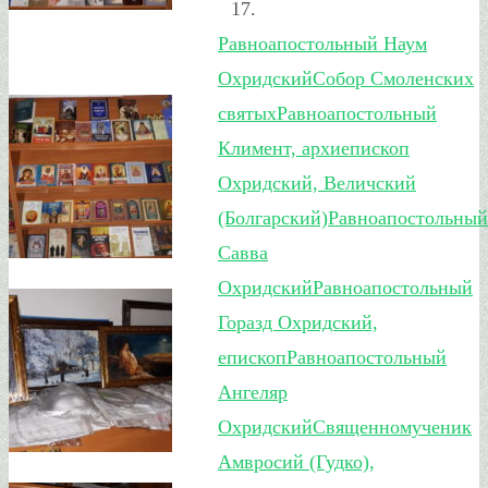
Равноапостольный Наум
Охридский
Собор Смоленских
святых
Равноапостольный
Климент, архиепископ
Охридский, Величский
(Болгарский)
Равноапостольный
Савва
Охридский
Равноапостольный
Горазд Охридский,
епископ
Равноапостольный
Ангеляр
Охридский
Священномученик
Амвросий (Гудко),