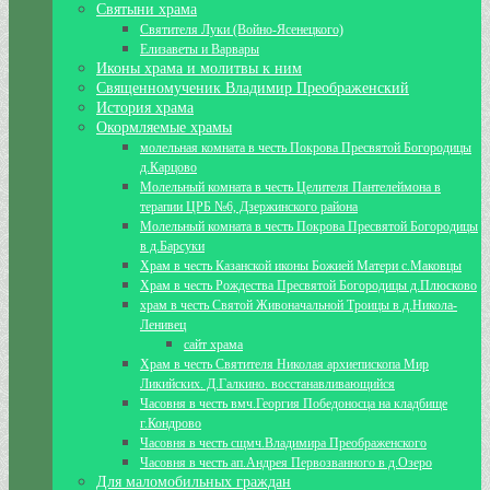
Святыни храма
Святителя Луки (Войно-Ясенецкого)
Елизаветы и Варвары
Иконы храма и молитвы к ним
Священномученик Владимир Преображенский
История храма
Окормляемые храмы
молельная комната в честь Покрова Пресвятой Богородицы
д.Карцово
Молельный комната в честь Целителя Пантелеймона в
терапии ЦРБ №6, Дзержинского района
Молельный комната в честь Покрова Пресвятой Богородицы
в д.Барсуки
Храм в честь Казанской иконы Божией Матери с.Маковцы
Храм в честь Рождества Пресвятой Богородицы д.Плюсково
храм в честь Святой Живоначальной Троицы в д.Никола-
Ленивец
сайт храма
Храм в честь Святителя Николая архиепископа Мир
Ликийских. Д.Галкино. восстанавливающийся
Часовня в честь вмч.Георгия Победоносца на кладбище
г.Кондрово
Часовня в честь сщмч.Владимира Преображенского
Часовня в честь ап.Андрея Первозванного в д.Озеро
Для маломобильных граждан