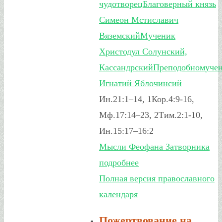
чудотворец
Благоверный князь
Симеон Мстиславич
Вяземский
Мученик
Христодул Солунский,
Кассандрский
Преподобномуче
Игнатий Яблочинсий
Ин.21:1–14, 1Кор.4:9-16,
Мф.17:14–23, 2Тим.2:1-10,
Ин.15:17–16:2
Мысли Феофана Затворника
подробнее
Полная версия православного
календаря
Пожертвование на