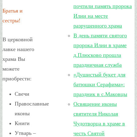
почтили память пророка
Братья и
Илии на месте
сестры!
разрушенного храма
В день памяти святого
В церковной
пророка Илии в храме
лавке нашего
д.Плюсково прошла
храма Вы
праздничная служба
можете
«Душистый букет для
приобрести:
батюшки Серафима»:
Свечи
праздник в с.Маковцы
Православные
Освящение иконы
иконы
святителя Николая
Книги
Чудотворца в храме в
Утварь –
честь Святой