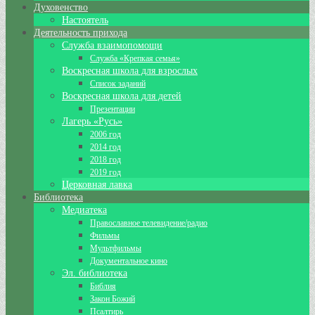
Духовенство
Настоятель
Деятельность прихода
Служба взаимопомощи
Служба «Крепкая семья»
Воскресная школа для взрослых
Список заданий
Воскресная школа для детей
Презентации
Лагерь «Русь»
2006 год
2014 год
2018 год
2019 год
Церковная лавка
Библиотека
Медиатека
Православное телевидение/радио
Фильмы
Мультфильмы
Документальное кино
Эл. библиотека
Библия
Закон Божий
Псалтирь