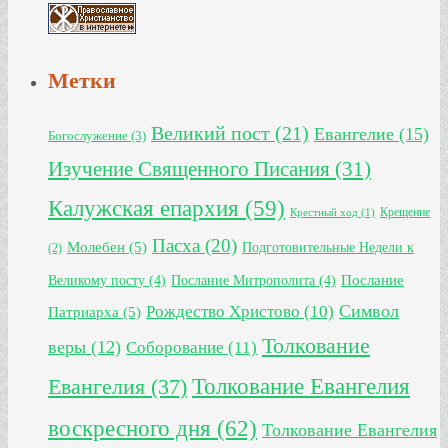
Метки
Великий пост
(21)
Евангелие
(15)
Богослужение
(3)
Изучение Священного Писания
(31)
Калужская епархия
(59)
Крещение
Крестный ход
(1)
Пасха
(20)
Молебен
(5)
Подготовительные Недели к
(2)
Великому посту
(4)
Послание Митрополита
(4)
Послание
Символ
Рождество Христово
(10)
Патриарха
(5)
Толкование
веры
(12)
Соборование
(11)
Толкование Евангелия
Евангелия
(37)
воскресного дня
(62)
Толкование Евангелия