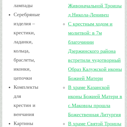
лампады
Живоначальной Троицы
Серебряные
д.Никола-Ленивец
изделия –
С крестным ходом и
крестики,
молитвой: в 7м
ладанки,
благочинии
кольца,
Дзержинского района
браслеты,
встретили чудотворный
иконки,
Образ Калужской иконы
цепочки
Божией Матери
Комплекты
В храме Казанской
для
иконы Божией Матери в
крестин и
с.Маковцы прошла
венчания
Божественная Литургия
Картины
В храме Святой Троицы