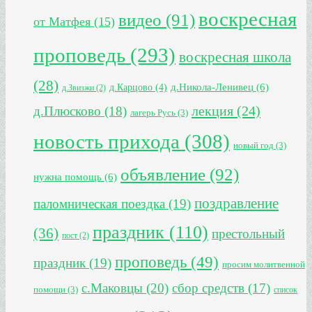
воскресная
видео
(91)
от Матфея
(15)
проповедь
(293)
воскресная школа
(28)
д.Никола-Ленивец
(6)
д.Карцово
(4)
д.Звизжи
(2)
лекция
(24)
д.Плюсково
(18)
лагерь Русь
(3)
новость прихода
(308)
новый год
(3)
объявление
(92)
нужна помощь
(6)
поздравление
паломническая поездка
(19)
праздник
(110)
(36)
престольный
пост
(2)
проповедь
(49)
праздник
(19)
просим молитвенной
с.Маковцы
(20)
сбор средств
(17)
помощи
(3)
список