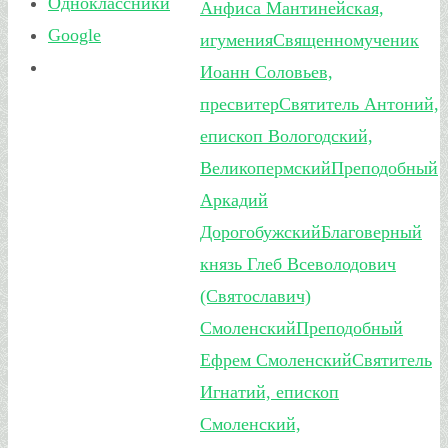
Одноклассники
Анфиса Мантинейская,
Google
игумения
Священномученик
Иоанн Соловьев,
пресвитер
Святитель Антоний,
епископ Вологодский,
Великопермский
Преподобный
Аркадий
Дорогобужский
Благоверный
князь Глеб Всеволодович
(Святославич)
Смоленский
Преподобный
Ефрем Смоленский
Святитель
Игнатий, епископ
Смоленский,