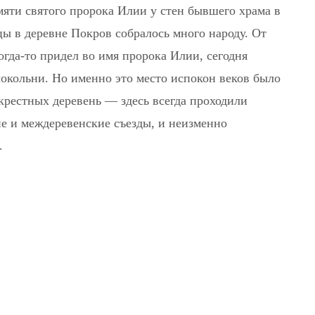
мяти святого пророка Илии у стен бывшего храма в
ы в деревне Покров собралось много народу. От
гда-то придел во имя пророка Илии, сегодня
локольни. Но именно это место испокон веков было
крестных деревень — здесь всегда проходили
е и междеревенские съезды, и неизменно
.