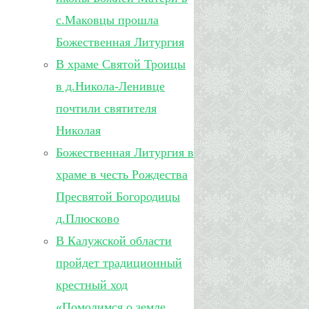
с.Маковцы прошла
Божественная Литургия
В храме Святой Троицы
в д.Никола-Ленивце
почтили святителя
Николая
Божественная Литургия в
храме в честь Рождества
Пресвятой Богородицы
д.Плюсково
В Калужской области
пройдет традиционный
крестный ход
«Помолимся о земле