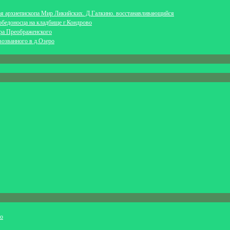
ая архиепископа Мир Ликийских. Д.Галкино. восстанавливающийся
обедоносца на кладбище г.Кондрово
ра Преображенского
возванного в д.Озеро
ио