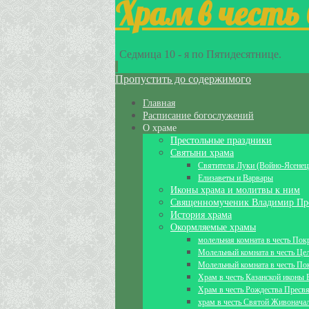
Храм в честь
Седмица 10 - я по Пятидесятнице.
Пропустить до содержимого
Главная
Расписание богослужений
О храме
Престольные праздники
Святыни храма
Святителя Луки (Войно-Ясенец
Елизаветы и Варвары
Иконы храма и молитвы к ним
Священномученик Владимир Пр
История храма
Окормляемые храмы
молельная комната в честь По
Молельный комната в честь Це
Молельный комната в честь По
Храм в честь Казанской иконы
Храм в честь Рождества Пресв
храм в честь Святой Живонача