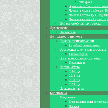
сайт храма
Храм в честь Святителя Никол
Часовня в честь вмч.Георгия П
Часовня в честь сщмч.Владими
Часовня в честь ап.Андрея Пер
Для маломобильных граждан
Духовенство
Настоятель
Деятельность прихода
Служба взаимопомощи
Служба «Крепкая семья»
Воскресная школа для взрослых
Список заданий
Воскресная школа для детей
Презентации
Лагерь «Русь»
2006 год
2014 год
2018 год
2019 год
Церковная лавка
Библиотека
Медиатека
Православное телевидение/рад
Фильмы