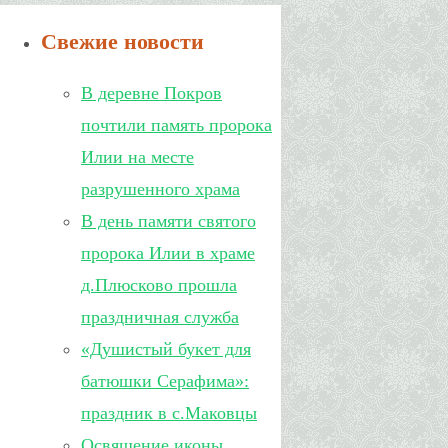
Свежие новости
В деревне Покров
почтили память пророка
Илии на месте
разрушенного храма
В день памяти святого
пророка Илии в храме
д.Плюсково прошла
праздничная служба
«Душистый букет для
батюшки Серафима»:
праздник в с.Маковцы
Освящение иконы