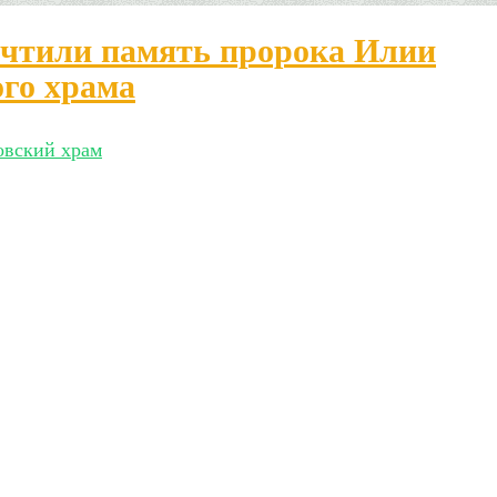
очтили память пророка Илии
ого храма
овский храм