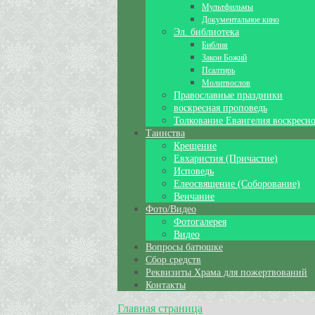
Мультфильмы
Документальное кино
Эл. библиотека
Библия
Закон Божий
Псалтирь
Молитвослов
Православные праздники
воскресная проповедь
Толкование Евангелия воскресно
Таинства
Крещение
Евхаристия (Причастие)
Исповедь
Елеосвящение (Соборование)
Венчание
Фото/Видео
Фотогалерея
Видео
Вопросы батюшке
Сбор средств
Реквизиты Храма для пожертвований
Контакты
Главная страница