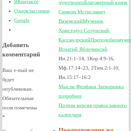
ВКонтакте
чудотворец
Благоверный князь
Одноклассники
Симеон Мстиславич
Google
Вяземский
Мученик
Христодул Солунский,
Кассандрский
Преподобномуче
Добавить
Игнатий Яблочинсий
комментарий
Ин.21:1–14, 1Кор.4:9-16,
Мф.17:14–23, 2Тим.2:1-10,
Ваш e-mail не
Ин.15:17–16:2
будет
Мысли Феофана Затворника
опубликован.
подробнее
Обязательные
Полная версия православного
поля помечены
календаря
*
Пожертвование на