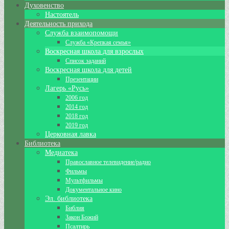
Духовенство
Настоятель
Деятельность прихода
Служба взаимопомощи
Служба «Крепкая семья»
Воскресная школа для взрослых
Список заданий
Воскресная школа для детей
Презентации
Лагерь «Русь»
2006 год
2014 год
2018 год
2019 год
Церковная лавка
Библиотека
Медиатека
Православное телевидение/радио
Фильмы
Мультфильмы
Документальное кино
Эл. библиотека
Библия
Закон Божий
Псалтирь