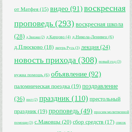
воскресная
видео
(91)
от Матфея
(15)
проповедь
(293)
воскресная школа
(28)
д.Никола-Ленивец
(6)
д.Карцово
(4)
д.Звизжи
(2)
лекция
(24)
д.Плюсково
(18)
лагерь Русь
(3)
новость прихода
(308)
новый год
(3)
объявление
(92)
нужна помощь
(6)
поздравление
паломническая поездка
(19)
праздник
(110)
(36)
престольный
пост
(2)
проповедь
(49)
праздник
(19)
просим молитвенной
с.Маковцы
(20)
сбор средств
(17)
помощи
(3)
список