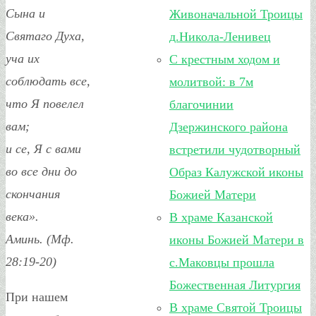
Сына и
Живоначальной Троицы
Святаго Духа,
д.Никола-Ленивец
уча их
С крестным ходом и
соблюдать все,
молитвой: в 7м
что Я повелел
благочинии
вам;
Дзержинского района
и се, Я с вами
встретили чудотворный
во все дни до
Образ Калужской иконы
скончания
Божией Матери
века».
В храме Казанской
Аминь. (Мф.
иконы Божией Матери в
28:19-20)
с.Маковцы прошла
Божественная Литургия
При нашем
В храме Святой Троицы