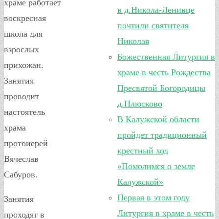
храме работает
в д.Никола-Ленивце
воскресная
почтили святителя
школа для
Николая
взрослых
Божественная Литургия в
прихожан.
храме в честь Рождества
Занятия
Пресвятой Богородицы
проводит
д.Плюсково
настоятель
В Калужской области
храма
пройдет традиционный
протоиерей
крестный ход
Вячеслав
«Помолимся о земле
Сабуров.
Калужской»
Первая в этом году
Занятия
Литургия в храме в честь
проходят в