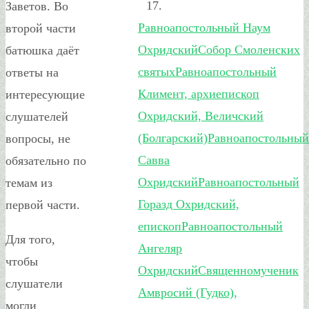
Заветов. Во
Равноапостольный Наум
второй части
Охридский
Собор Смоленских
батюшка даёт
святых
Равноапостольный
ответы на
Климент, архиепископ
интересующие
Охридский, Величский
слушателей
(Болгарский)
Равноапостольный
вопросы, не
Савва
обязательно по
Охридский
Равноапостольный
темам из
Горазд Охридский,
первой части.
епископ
Равноапостольный
Для того,
Ангеляр
чтобы
Охридский
Священномученик
слушатели
Амвросий (Гудко),
могли