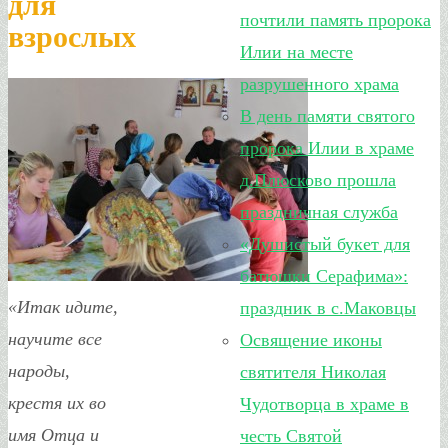
для
почтили память пророка
взрослых
Илии на месте
разрушенного храма
В день памяти святого
пророка Илии в храме
д.Плюсково прошла
праздничная служба
«Душистый букет для
батюшки Серафима»:
«Итак идите,
праздник в с.Маковцы
научите все
Освящение иконы
народы,
святителя Николая
крестя их во
Чудотворца в храме в
имя Отца и
честь Святой