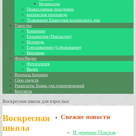
Молитвослов
Православные праздники
воскресная проповедь
Толкование Евангелия воскресного дня
Таинства
Крещение
Евхаристия (Причастие)
Исповедь
Елеосвящение (Соборование)
Венчание
Фото/Видео
Фотогалерея
Видео
Вопросы батюшке
Сбор средств
Реквизиты Храма для пожертвований
Контакты
Воскресная школа для взрослых
Воскресная
Свежие новости
школа
В деревне Покров