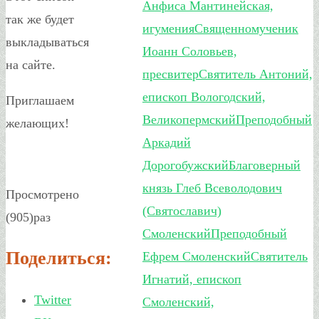
Анфиса Мантинейская,
так же будет
игумения
Священномученик
выкладываться
Иоанн Соловьев,
на сайте.
пресвитер
Святитель Антоний,
епископ Вологодский,
Приглашаем
Великопермский
Преподобный
желающих!
Аркадий
Дорогобужский
Благоверный
князь Глеб Всеволодович
Просмотрено
(Святославич)
(905)раз
Смоленский
Преподобный
Поделиться:
Ефрем Смоленский
Святитель
Игнатий, епископ
Twitter
Смоленский,