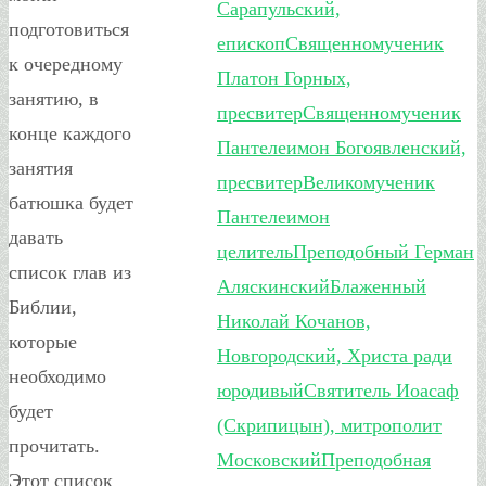
Сарапульский,
подготовиться
епископ
Священномученик
к очередному
Платон Горных,
занятию, в
пресвитер
Священномученик
конце каждого
Пантелеимон Богоявленский,
занятия
пресвитер
Великомученик
батюшка будет
Пантелеимон
давать
целитель
Преподобный Герман
список глав из
Аляскинский
Блаженный
Библии,
Николай Кочанов,
которые
Новгородский, Христа ради
необходимо
юродивый
Святитель Иоасаф
будет
(Скрипицын), митрополит
прочитать.
Московский
Преподобная
Этот список