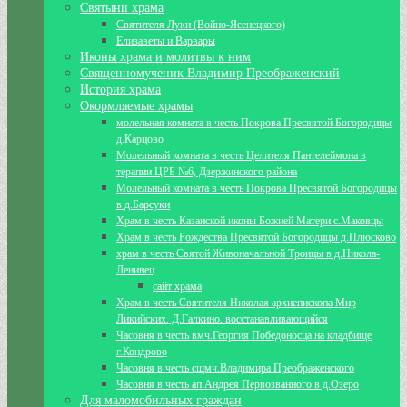
Святыни храма
Святителя Луки (Войно-Ясенецкого)
Елизаветы и Варвары
Иконы храма и молитвы к ним
Священномученик Владимир Преображенский
История храма
Окормляемые храмы
молельная комната в честь Покрова Пресвятой Богородицы
д.Карцово
Молельный комната в честь Целителя Пантелеймона в
терапии ЦРБ №6, Дзержинского района
Молельный комната в честь Покрова Пресвятой Богородицы
в д.Барсуки
Храм в честь Казанской иконы Божией Матери с.Маковцы
Храм в честь Рождества Пресвятой Богородицы д.Плюсково
храм в честь Святой Живоначальной Троицы в д.Никола-
Ленивец
сайт храма
Храм в честь Святителя Николая архиепископа Мир
Ликийских. Д.Галкино. восстанавливающийся
Часовня в честь вмч.Георгия Победоносца на кладбище
г.Кондрово
Часовня в честь сщмч.Владимира Преображенского
Часовня в честь ап.Андрея Первозванного в д.Озеро
Для маломобильных граждан