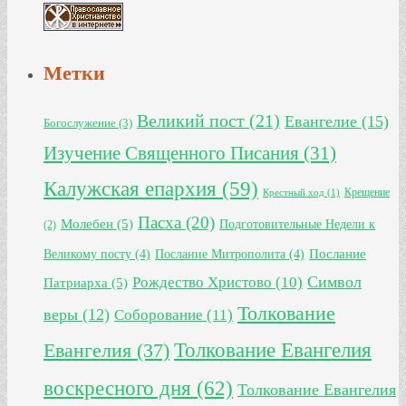
Метки
Великий пост
(21)
Евангелие
(15)
Богослужение
(3)
Изучение Священного Писания
(31)
Калужская епархия
(59)
Крещение
Крестный ход
(1)
Пасха
(20)
Молебен
(5)
Подготовительные Недели к
(2)
Великому посту
(4)
Послание Митрополита
(4)
Послание
Символ
Рождество Христово
(10)
Патриарха
(5)
Толкование
веры
(12)
Соборование
(11)
Толкование Евангелия
Евангелия
(37)
воскресного дня
(62)
Толкование Евангелия