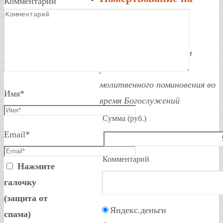
Комментарий
храм
При совершении
пожертвования просим
указать Ваше имя для
молитвенного поминовения во
Имя
*
время Богослужений
Сумма (руб.)
Email
*
Комментарий
Нажмите
галочку
(защита от
Яндекс.деньги
спама)