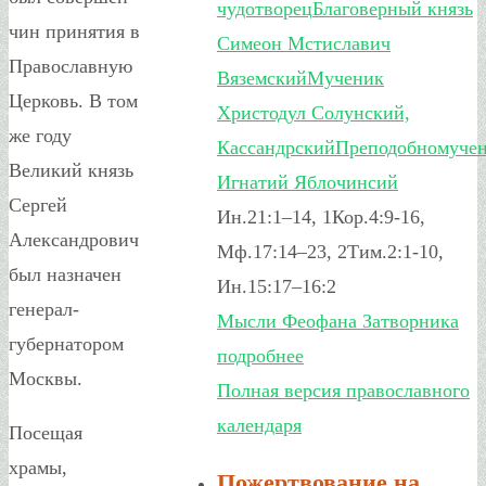
чудотворец
Благоверный князь
чин принятия в
Симеон Мстиславич
Православную
Вяземский
Мученик
Церковь. В том
Христодул Солунский,
же году
Кассандрский
Преподобномуче
Великий князь
Игнатий Яблочинсий
Сергей
Ин.21:1–14, 1Кор.4:9-16,
Александрович
Мф.17:14–23, 2Тим.2:1-10,
был назначен
Ин.15:17–16:2
генерал-
Мысли Феофана Затворника
губернатором
подробнее
Москвы.
Полная версия православного
календаря
Посещая
храмы,
Пожертвование на