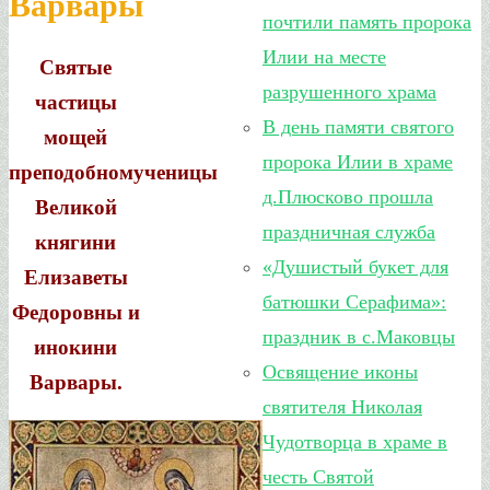
Варвары
почтили память пророка
Илии на месте
Святые
разрушенного храма
частицы
В день памяти святого
мощей
пророка Илии в храме
преподобн
омученицы
д.Плюсково прошла
Великой
праздничная служба
княгини
«Душистый букет для
Елизаветы
батюшки Серафима»:
Федоровны и
праздник в с.Маковцы
инокини
Освящение иконы
Варвары.
святителя Николая
Чудотворца в храме в
честь Святой