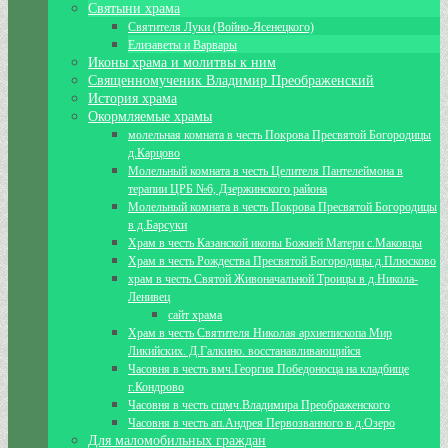
Святыни храма
Святителя Луки (Войно-Ясенецкого)
Елизаветы и Варвары
Иконы храма и молитвы к ним
Священномученик Владимир Преображенский
История храма
Окормляемые храмы
молельная комната в честь Покрова Пресвятой Богородицы
д.Карцово
Молельный комната в честь Целителя Пантелеймона в
терапии ЦРБ №6, Дзержинского района
Молельный комната в честь Покрова Пресвятой Богородицы
в д.Барсуки
Храм в честь Казанской иконы Божией Матери с.Маковцы
Храм в честь Рождества Пресвятой Богородицы д.Плюсково
храм в честь Святой Живоначальной Троицы в д.Никола-
Ленивец
сайт храма
Храм в честь Святителя Николая архиепископа Мир
Ликийских. Д.Галкино. восстанавливающийся
Часовня в честь вмч.Георгия Победоносца на кладбище
г.Кондрово
Часовня в честь сщмч.Владимира Преображенского
Часовня в честь ап.Андрея Первозванного в д.Озеро
Для маломобильных граждан