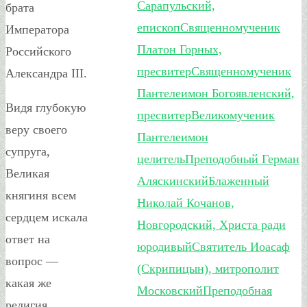
Сарапульский,
брата
епископ
Священномученик
Императора
Платон Горных,
Российского
пресвитер
Священномученик
Александра III.
Пантелеимон Богоявленский,
Видя глубокую
пресвитер
Великомученик
веру своего
Пантелеимон
супруга,
целитель
Преподобный Герман
Великая
Аляскинский
Блаженный
княгиня всем
Николай Кочанов,
сердцем искала
Новгородский, Христа ради
ответ на
юродивый
Святитель Иоасаф
вопрос —
(Скрипицын), митрополит
какая же
Московский
Преподобная
религия