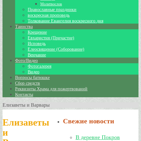
Молитвослов
Православные праздники
воскресная проповедь
Толкование Евангелия воскресного дня
Таинства
Крещение
Евхаристия (Причастие)
Исповедь
Елеосвящение (Соборование)
Венчание
Фото/Видео
Фотогалерея
Видео
Вопросы батюшке
Сбор средств
Реквизиты Храма для пожертвований
Контакты
Елизаветы и Варвары
Елизаветы
Свежие новости
и
В деревне Покров