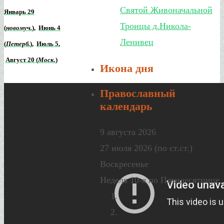
Святой Живоначальной
Январь 29
Троицы д.Никола-
(
новомуч.
)
,
Июнь 4
Ленивец
(
Петерб.
)
,
Июль 5
,
Август 20 (
Моск.
)
Икона дня
Православный
календарь
9 августа 2026
27 июля 2026 (по ст.ст.)
Воскресенье
Неделя 10-я по Пятидесятнице