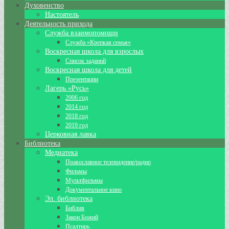
Духовенство
Настоятель
Деятельность прихода
Служба взаимопомощи
Служба «Крепкая семья»
Воскресная школа для взрослых
Список заданий
Воскресная школа для детей
Презентации
Лагерь «Русь»
2006 год
2014 год
2018 год
2019 год
Церковная лавка
Библиотека
Медиатека
Православное телевидение/радио
Фильмы
Мультфильмы
Документальное кино
Эл. библиотека
Библия
Закон Божий
Псалтирь