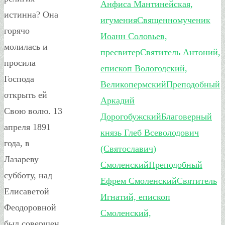
Анфиса Мантинейская,
истинна? Она
игумения
Священномученик
горячо
Иоанн Соловьев,
молилась и
пресвитер
Святитель Антоний,
просила
епископ Вологодский,
Господа
Великопермский
Преподобный
открыть ей
Аркадий
Свою волю. 13
Дорогобужский
Благоверный
апреля 1891
князь Глеб Всеволодович
года, в
(Святославич)
Лазареву
Смоленский
Преподобный
субботу, над
Ефрем Смоленский
Святитель
Елисаветой
Игнатий, епископ
Феодоровной
Смоленский,
был совершен