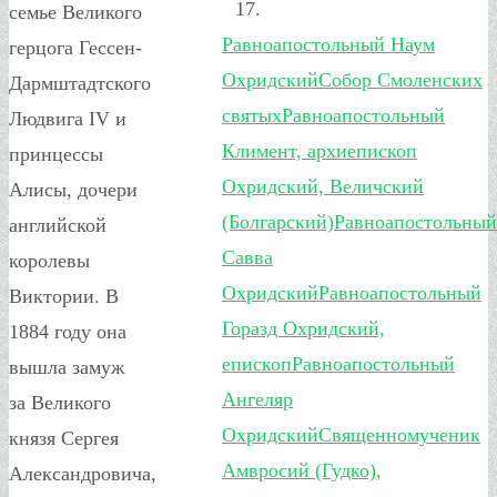
семье Великого
Равноапостольный Наум
герцога Гессен-
Охридский
Собор Смоленских
Дармштадтского
святых
Равноапостольный
Людвига IV и
Климент, архиепископ
принцессы
Охридский, Величский
Алисы, дочери
(Болгарский)
Равноапостольный
английской
Савва
королевы
Охридский
Равноапостольный
Виктории. В
Горазд Охридский,
1884 году она
епископ
Равноапостольный
вышла замуж
Ангеляр
за Великого
Охридский
Священномученик
князя Сергея
Амвросий (Гудко),
Александровича,