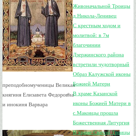
Живоначальной Троицы
д.Никола-Ленивец
С крестным ходом и
молитвой: в 7м
благочинии
Дзержинского района
встретили чудотворный
Образ Калужской иконы
Божией Матери
преподобномученицы Великая
В храме Казанской
княгиня Елизавета Федоровна
иконы Божией Матери в
и инокиня Варвара
с.Маковцы прошла
Божественная Литургия
В храме Святой Троицы