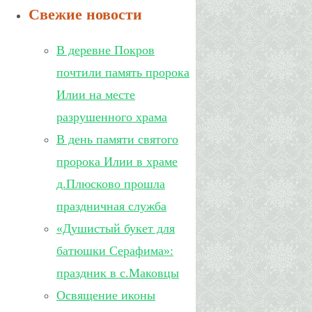
Свежие новости
В деревне Покров
почтили память пророка
Илии на месте
разрушенного храма
В день памяти святого
пророка Илии в храме
д.Плюсково прошла
праздничная служба
«Душистый букет для
батюшки Серафима»:
праздник в с.Маковцы
Освящение иконы