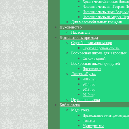
Храм в честь Святителя Никол
Часовня в честь вмч.Георгия П
Часовня в честь сщмч.Владими
Часовня в честь ап.Андрея Пер
Для маломобильных граждан
Духовенство
Настоятель
Деятельность прихода
Служба взаимопомощи
Служба «Крепкая семья»
Воскресная школа для взрослых
Список заданий
Воскресная школа для детей
Презентации
Лагерь «Русь»
2006 год
2014 год
2018 год
2019 год
Церковная лавка
Библиотека
Медиатека
Православное телевидение/рад
Фильмы
Мультфильмы