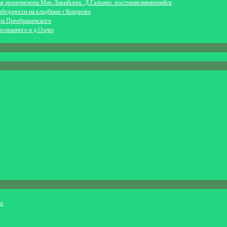
ая архиепископа Мир Ликийских. Д.Галкино. восстанавливающийся
обедоносца на кладбище г.Кондрово
ра Преображенского
возванного в д.Озеро
ио