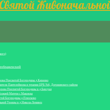
 Святой Живоначально
кого)
еображенский
крова Пресвятой Богородицы д.Карцово
лителя Пантелеймона в терапии ЦРБ №6, Дзержинского района
крова Пресвятой Богородицы в д.Барсуки
 Божией Матери с.Маковцы
ятой Богородицы д.Плюсково
льной Троицы в д.Никола-Ленивец