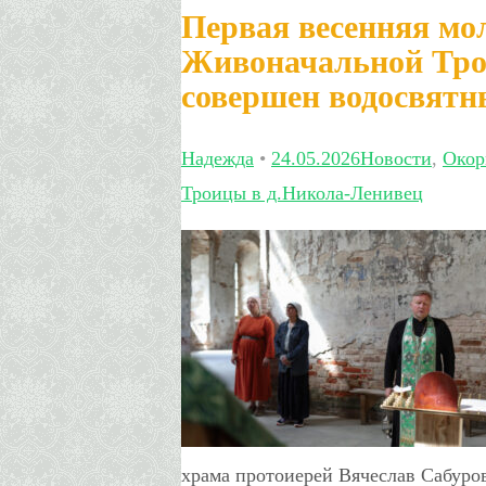
Первая весенняя мол
Живоначальной Тро
совершен водосвятн
Надежда
•
24.05.2026
Новости
,
Окор
Троицы в д.Никола-Ленивец
храма протоиерей Вячеслав Сабуро