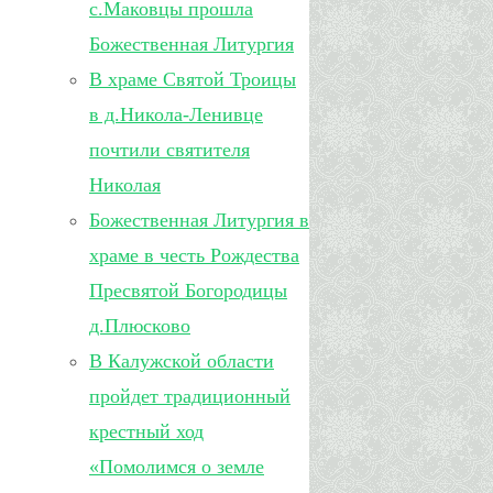
с.Маковцы прошла
Божественная Литургия
В храме Святой Троицы
в д.Никола-Ленивце
почтили святителя
Николая
Божественная Литургия в
храме в честь Рождества
Пресвятой Богородицы
д.Плюсково
В Калужской области
пройдет традиционный
крестный ход
«Помолимся о земле