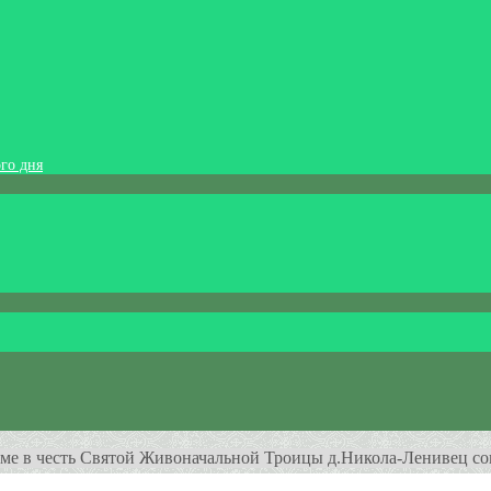
го дня
раме в честь Святой Живоначальной Троицы д.Никола-Ленивец с