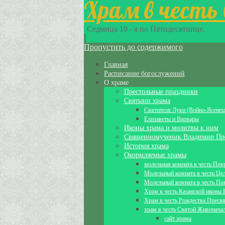
Храм в честь
Седмица 10 - я по Пятидесятнице.
Пропустить до содержимого
Главная
Расписание богослужений
О храме
Престольные праздники
Святыни храма
Святителя Луки (Войно-Ясенец
Елизаветы и Варвары
Иконы храма и молитвы к ним
Священномученик Владимир Пр
История храма
Окормляемые храмы
молельная комната в честь По
Молельный комната в честь Це
Молельный комната в честь По
Храм в честь Казанской иконы
Храм в честь Рождества Пресв
храм в честь Святой Живонача
сайт храма