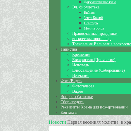
Документальное кино
Эл. библиотека
Библия
Закон Божий
Псалтирь
Молитвослов
Православные праздники
воскресная проповедь
Толкование Евангелия воскресно
Таинства
Крещение
Евхаристия (Причастие)
Исповедь
Елеосвящение (Соборование)
Венчание
Фото/Видео
Фотогалерея
Видео
Вопросы батюшке
Сбор средств
Реквизиты Храма для пожертвований
Контакты
Новости
Первая весенняя молитва: в х