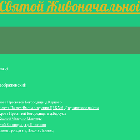
 Святой Живоначально
кого)
еображенский
крова Пресвятой Богородицы д.Карцово
лителя Пантелеймона в терапии ЦРБ №6, Дзержинского района
крова Пресвятой Богородицы в д.Барсуки
 Божией Матери с.Маковцы
ятой Богородицы д.Плюсково
льной Троицы в д.Никола-Ленивец