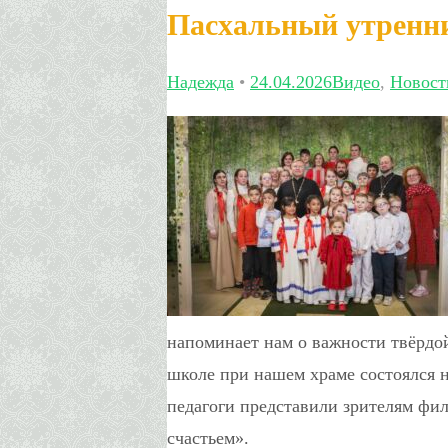
Пасхальный утренн
Надежда
•
24.04.2026
Видео
,
Новост
напоминает нам о важности твёрдо
школе при нашем храме состоялся 
педагоги представили зрителям фи
счастьем».