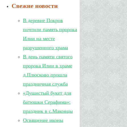
Свежие новости
В деревне Покров
почтили память пророка
Илии на месте
разрушенного храма
В день памяти святого
пророка Илии в храме
д.Плюсково прошла
праздничная служба
«Душистый букет для
батюшки Серафима»:
праздник в с.Маковцы
Освящение иконы