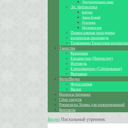
Документальное кино
Эл. библиотека
Библия
Закон Божий
Псалтирь
Молитвослов
Православные праздники
воскресная проповедь
Толкование Евангелия воскресно
Таинства
Крещение
Евхаристия (Причастие)
Исповедь
Елеосвящение (Соборование)
Венчание
Фото/Видео
Фотогалерея
Видео
Вопросы батюшке
Сбор средств
Реквизиты Храма для пожертвований
Контакты
Видео
Пасхальный утренник