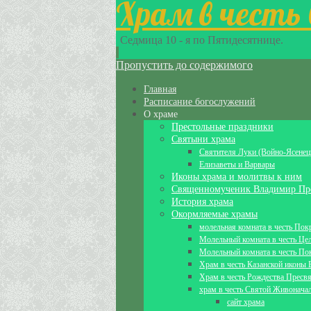
Храм в честь
Седмица 10 - я по Пятидесятнице.
Пропустить до содержимого
Главная
Расписание богослужений
О храме
Престольные праздники
Святыни храма
Святителя Луки (Войно-Ясенец
Елизаветы и Варвары
Иконы храма и молитвы к ним
Священномученик Владимир Пр
История храма
Окормляемые храмы
молельная комната в честь По
Молельный комната в честь Це
Молельный комната в честь По
Храм в честь Казанской иконы
Храм в честь Рождества Пресв
храм в честь Святой Живонача
сайт храма