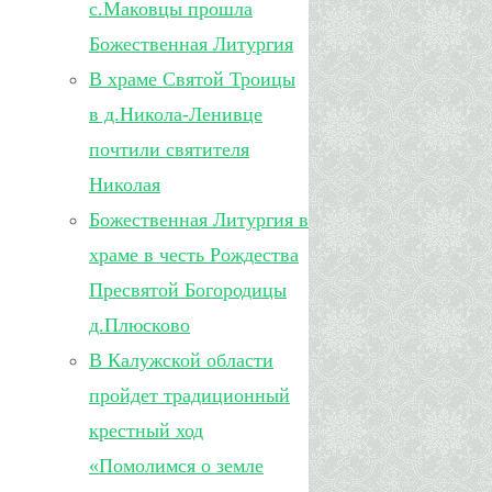
с.Маковцы прошла
Божественная Литургия
В храме Святой Троицы
в д.Никола-Ленивце
почтили святителя
Николая
Божественная Литургия в
храме в честь Рождества
Пресвятой Богородицы
д.Плюсково
В Калужской области
пройдет традиционный
крестный ход
«Помолимся о земле