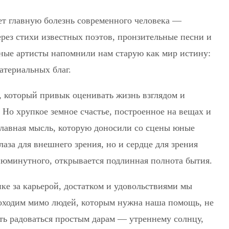
ет главную болезнь современного человека —
рез стихи известных поэтов, пронзительные песни и
ные артисты напомнили нам старую как мир истину:
атериальных благ.
, который привык оценивать жизнь взглядом и
 Но хрупкое земное счастье, построенное на вещах и
 Главная мысль, которую доносили со сцены юные
глаза для внешнего зрения, но и сердце для зрения
сиюминутного, открывается подлинная полнота бытия.
нке за карьерой, достатком и удовольствиями мы
роходим мимо людей, которым нужна наша помощь, не
ть радоваться простым дарам — утреннему солнцу,