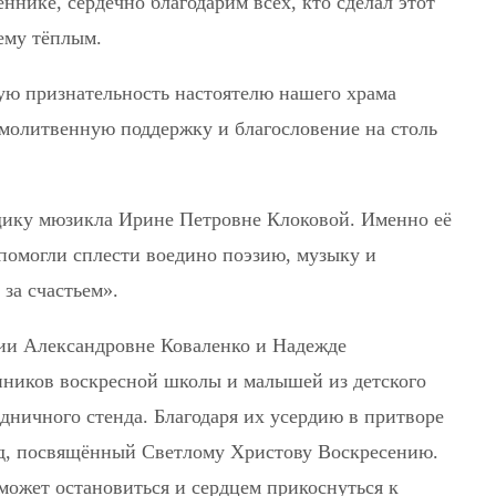
ннике, сердечно благодарим всех, кто сделал этот
ему тёплым.
ую признательность настоятелю нашего храма
 молитвенную поддержку и благословение на столь
щику мюзикла Ирине Петровне Клоковой. Именно её
помогли сплести воедино поэзию, музыку и
за счастьем».
ии Александровне Коваленко и Надежде
ников воскресной школы и малышей из детского
здничного стенда. Благодаря их усердию в притворе
нд, посвящённый Светлому Христову Воскресению.
 может остановиться и сердцем прикоснуться к