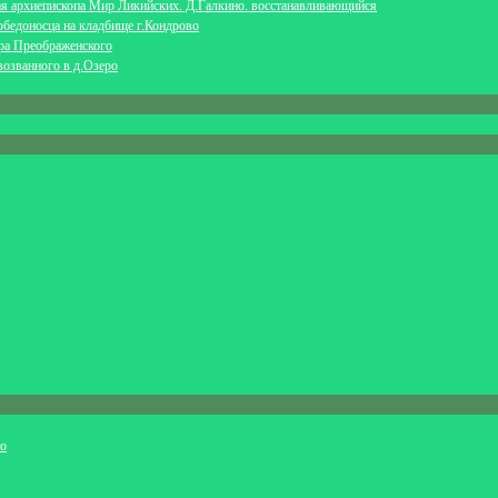
ая архиепископа Мир Ликийских. Д.Галкино. восстанавливающийся
обедоносца на кладбище г.Кондрово
ра Преображенского
возванного в д.Озеро
ио