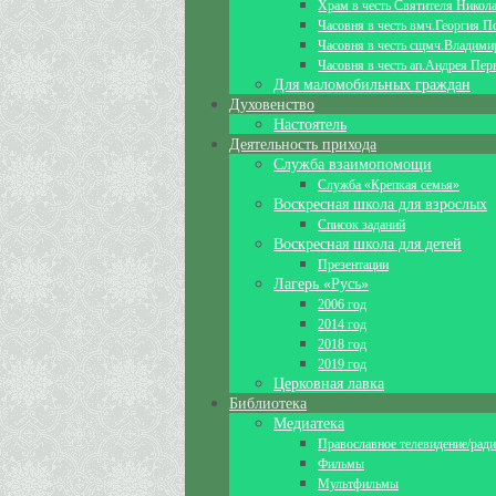
Храм в честь Святителя Никол
Часовня в честь вмч.Георгия П
Часовня в честь сщмч.Владими
Часовня в честь ап.Андрея Пер
Для маломобильных граждан
Духовенство
Настоятель
Деятельность прихода
Служба взаимопомощи
Служба «Крепкая семья»
Воскресная школа для взрослых
Список заданий
Воскресная школа для детей
Презентации
Лагерь «Русь»
2006 год
2014 год
2018 год
2019 год
Церковная лавка
Библиотека
Медиатека
Православное телевидение/рад
Фильмы
Мультфильмы